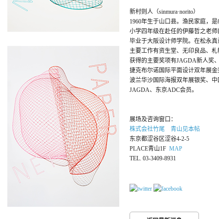
新村则人（sinmura·norito）
1960年生于山口县。渔民家庭，
小学四年级在赴任的伊藤哲之老师
毕业于大阪设计师学院。在松永真设
主要工作有资生堂、无印良品、札
获得的主要奖项有JAGDA新人奖
捷克布尔诺国际平面设计双年展金
波兰华沙国际海报双年展银奖、中
JAGDA、东京ADC会员。
展场及咨询窗口：
株式会社竹尾 青山见本帖
东京都涩谷区涩谷4-2-5
PLACE青山1F
MAP
TEL. 03-3409-8931