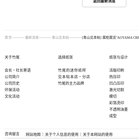
返回最新消息
首页
最新消息
青山见本帖
[青山见本帖] 展柜展览"AOYAMA CREA
关于竹尾
选择纸张
纸张与设计
会长
・
社长寄语
竹尾的迷你纸样
活版印刷
公司简介
见本帖本店
・
分店
热压印
公司历史
竹尾的主力品牌
凹凸压印
环保活动
激光切割
文化活动
模切
彩箔烫印
不透明油墨
成型
咨询留言
网站地图
｜
关于个人信息的使用
｜
关于本网站的使用