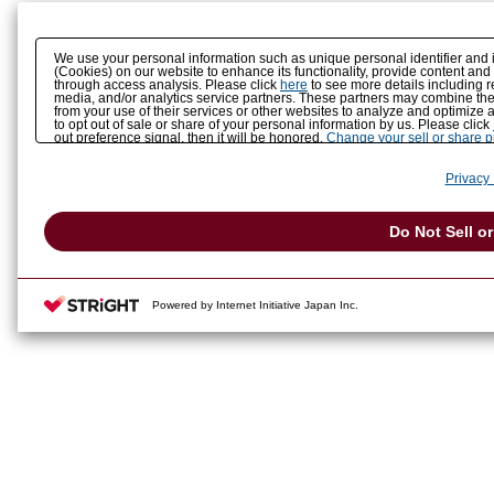
We use your personal information such as unique personal identifier and 
(Cookies) on our website to enhance its functionality, provide content and
through access analysis. Please click
here
to see more details including r
media, and/or analytics service partners. These partners may combine the 
from your use of their services or other websites to analyze and optimize 
to opt out of sale or share of your personal information by us. Please click
out preference signal, then it will be honored.
Change your sell or share 
Privacy 
Do Not Sell o
Powered by Internet Initiative Japan Inc.