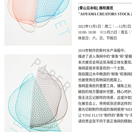
[青山见本帖] 展柜展览
"AOYAMA CREATORS STOCK
2022年11月1日｜周二｜―12月2
10:00- 18:00 ※11月25日｜周五｜
休息日：六，日，节假日
2019年制作的新村水产海报中，
描述了进入渔网中的“章鱼”和“星鳗
本次展览会将这张海报立体化重现
渔网是我非常喜欢的一个主题，
我拍摄过水中畅游的“鲟鱼”和渔网
也被使用在购物袋的图案上。
渔网是渔民的重要工具，捕鱼之后
破损的地方要缝补完整，精心呵护
我无法忘记那样的场景，这或许就
在展览会上，将用纸张还原这样的
激光切割制作而成的渔网使用“MER
让“FINE FLUTE”制作的“章鱼”
请欣赏这张不同于真正渔网的精致的P