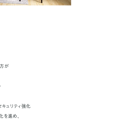
き方が
、
の
セキュリティ強化
化を進め、