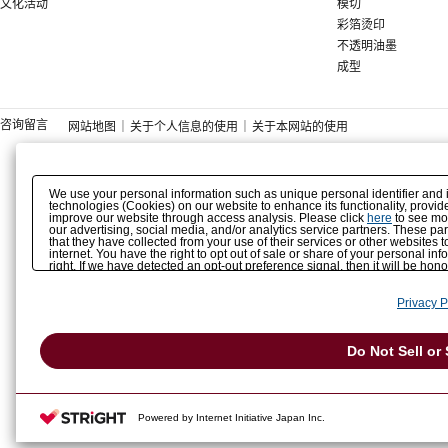
文化活动
模切
彩箔烫印
不透明油墨
成型
咨询留言
网站地图
｜
关于个人信息的使用
｜
关于本网站的使用
We use your personal information such as unique personal identifier and 
technologies (Cookies) on our website to enhance its functionality, provide
improve our website through access analysis. Please click
here
to see mor
our advertising, social media, and/or analytics service partners. These p
that they have collected from your use of their services or other websites
internet. You have the right to opt out of sale or share of your personal in
right. If we have detected an opt-out preference signal, then it will be hon
Privacy P
Do Not Sell or
Powered by Internet Initiative Japan Inc.