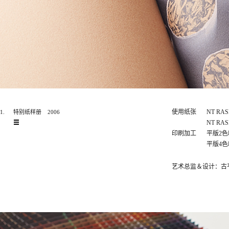
使用纸张
NT RAS
1.
特别纸样册
2006
NT RAS
印刷加工
平版2
平版4
艺术总监＆设计：古