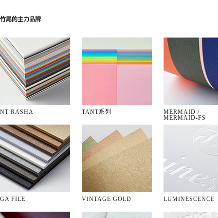
竹尾的主力品牌
NT RASHA
TANT
系列
MERMAID /
MERMAID-FS
GA FILE
VINTAGE GOLD
LUMINESCENCE