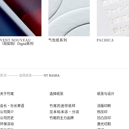
VENT NOUVEAU
气包纸系列
PACHICA
（宛如珀）Digital系列
首页
选择纸张
NT RASHA
关于竹尾
选择纸张
纸张与设计
会长
・
社长寄语
竹尾的迷你纸样
活版印刷
公司简介
见本帖本店
・
分店
热压印
公司历史
竹尾的主力品牌
凹凸压印
环保活动
激光切割