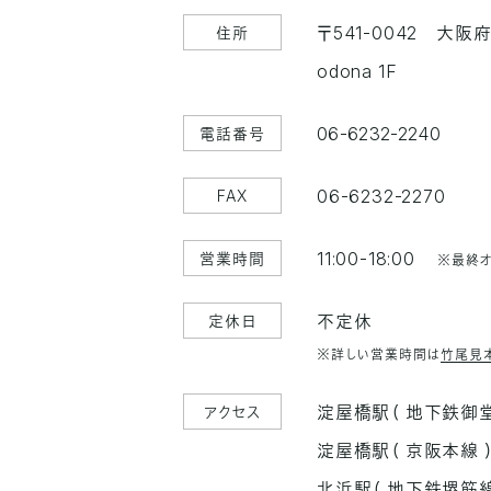
〒541-0042
大阪府
住所
odona 1F
06-6232-2240
電話番号
06-6232-2270
FAX
11:00-18:00
営業時間
※最終オ
不定休
定休日
※詳しい営業時間は
竹尾見
淀屋橋駅（ 地下鉄御堂
アクセス
淀屋橋駅（ 京阪本線 
北浜駅（ 地下鉄堺筋線