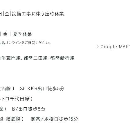
14日｜金｜設備工事に伴う臨時休業
日│金│夏季休業
本帖オンライン
をご確認ください。
Google MA
トロ半蔵門線、都営三田線・都営新宿線
東西線 ）
3b KKR出口徒歩5分
メトロ千代田線 ）
線 ） B7出口徒歩8分
央線・総武線 ）
御茶ノ水橋口徒歩15分