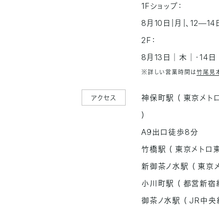
1Fショップ：
8月10日｜月｜、12―
2F：
8月13日│木│・14
※詳しい営業時間は
竹尾見
神保町駅 （ 東京メ
アクセス
）
A9出口徒歩8分
竹橋駅 （ 東京メトロ
新御茶ノ水駅 （ 東京
小川町駅 （ 都営新宿
御茶ノ水駅 （ JR中