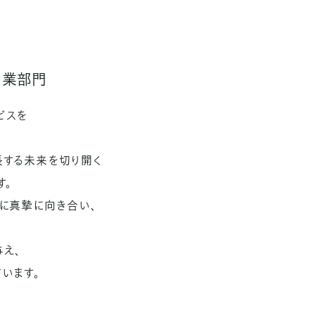
営業部門
ビスを
長する未来を切り開く
す。
に真摯に向き合い、
え、
います。