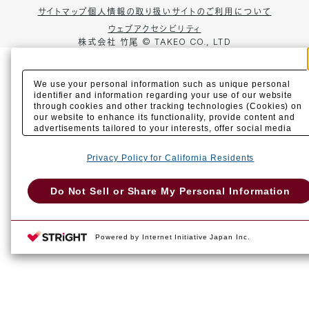
サイトマップ
個人情報の取り扱い
サイトのご利用について
ウェブアクセシビリティ
株式会社 竹尾
©︎ TAKEO CO., LTD
We use your personal information such as unique personal
identifier and information regarding your use of our website
through cookies and other tracking technologies (Cookies) on
our website to enhance its functionality, provide content and
advertisements tailored to your interests, offer social media
features and improve our website through access analysis.
Please click
here
to see more details including retention
Privacy Policy for California Residents
period. We may sell or share your personal information to/with
our advertising, social media, and/or analytics service
partners. These partners may combine the data shared by us
Do Not Sell or Share My Personal Information
with other data that you have provided to them or that they
have collected from your use of their services or other
websites to analyze and optimize advertisements delivered to
you by businesses other than us on the internet. You have the
Powered by Internet Initiative Japan Inc.
right to opt out of sale or share of your personal information by
us. Please click
Do Not Sell or Share My Personal Information
to exercise your right. If we have detected an opt-out
preference signal, then it will be honored.
Change your sell or share preference