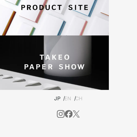
JP
EN
CH